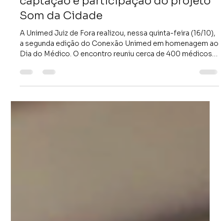
Instituto Unimed JF
20 de out. de 2025
2 min de leitura
Instituto Unimed no Conexão 2025:
captação e participação do projeto
Som da Cidade
A Unimed Juiz de Fora realizou, nessa quinta-feira (16/10),
a segunda edição do Conexão Unimed em homenagem ao
Dia do Médico. O encontro reuniu cerca de 400 médicos
cooperados em uma noite de apresentação de resultados
históricos e anúncios importantes, como o reajuste da
remuneração médica, o clube de vantagens Singular e o
lançamento da campanha de captação do Instituto
Unimed Juiz de Fora para 2025. A programação encerrou
com palestra do jornalista Clayton Conservani