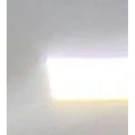
Instituto Unimed JF
19 de set. de 2025
4 min de leitura
Campanha de captação 2025:
escolha transformar vidas.
Qualquer pessoa física que faz a declaração do Imposto
de Renda pelo modelo completo, ou pessoa jurídica
enquadrada no Lucro Real, pode destinar parte do
imposto devido para apoiar projetos socioculturais,
esportivos e de saúde aprovados em Leis de Incentivo
Fiscal.